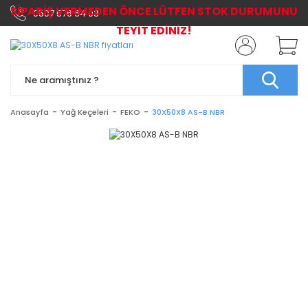
SİPARİŞ VERMEDEN ÖNCE LÜTFEN STOK DURUMUNU
0507 576 64 03
TEYİT EDİNİZ!
Anasayfa
Yağ Keçeleri
FEKO
30X50X8 AS-B NBR