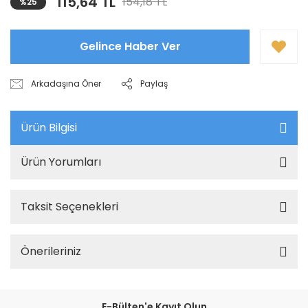
115,64 TL
154,18 TL
%25
Gelince Haber Ver
Arkadaşına Öner
Paylaş
Ürün Bilgisi
Ürün Yorumları
Taksit Seçenekleri
Önerileriniz
E-Bülten'e Kayıt Olun