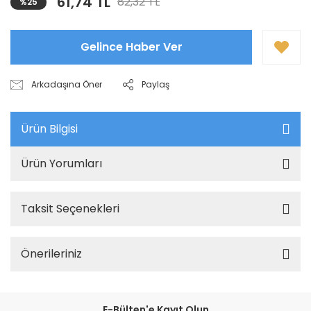
61,74 TL
82,32 TL
%25
Gelince Haber Ver
Arkadaşına Öner
Paylaş
Ürün Bilgisi
Ürün Yorumları
Taksit Seçenekleri
Önerileriniz
E-Bülten'e Kayıt Olun