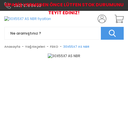
SİPARİŞ VERMEDEN ÖNCE LÜTFEN STOK DURUMUNU
0507 576 64 03
TEYİT EDİNİZ!
Anasayfa
Yağ Keçeleri
FEKO
30X55X7 AS NBR