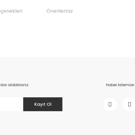
eçenekleri
Önerileriniz
da yetersiz gördüğünüz noktaları öneri formunu kullanarak tarafımıza il
Bu ürüne ilk yorumu siz yapın!
Yorum Yaz
r olabilirsiniz.
Haber listemize
Kayıt Ol