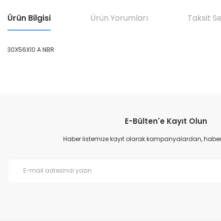
Ürün Bilgisi
Ürün Yorumları
Taksit S
30X56X10 A NBR
Bu ürünün fiyat bilgisi, resim, ürün açıklamalarında ve diğer konular
Görüş ve önerileriniz için teşekkür ederiz.
E-Bülten'e Kayıt Olun
Ürün resmi kalitesiz, bozuk veya görüntülenemiyor.
Ürün açıklamasında eksik bilgiler bulunuyor.
Haber listemize kayıt olarak kampanyalardan, haberda
Ürün bilgilerinde hatalar bulunuyor.
Ürün fiyatı diğer sitelerden daha pahalı.
Bu ürüne benzer farklı alternatifler olmalı.