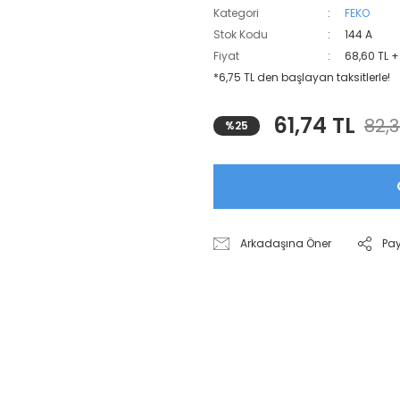
Kategori
FEKO
Stok Kodu
144 A
Fiyat
68,60 TL 
*6,75 TL den başlayan taksitlerle!
61,74 TL
82,3
%25
Arkadaşına Öner
Pa