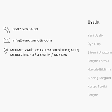
ÜYELİK
0507 576 64 03
Yeni Üyelik
info@ysnotomotiv.com
Üye Girişi
MEHMET ZAHİT KOTKU CADDESİ TEK ÇATI İŞ
Şifremi Unuttum
MERKEZİ NO : 3 / 4 OSTİM / ANKARA
İletişim Formu
Havale Bildirim
Sipariş Sorgula
Kargo Takibi
İletişim