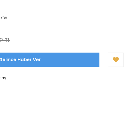
+ KDV
2 TL
Gelince Haber Ver
ylaş