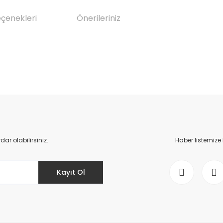
eçenekleri
Önerileriniz
da yetersiz gördüğünüz noktaları öneri formunu kullanarak tarafımıza il
Bu ürüne ilk yorumu siz yapın!
Yorum Yaz
r olabilirsiniz.
Haber listemize
Kayıt Ol