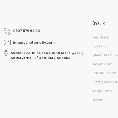
ÜYELİK
0507 576 64 03
Yeni Üyelik
info@ysnotomotiv.com
Üye Girişi
MEHMET ZAHİT KOTKU CADDESİ TEK ÇATI İŞ
Şifremi Unuttum
MERKEZİ NO : 3 / 4 OSTİM / ANKARA
İletişim Formu
Havale Bildirim
Sipariş Sorgula
Kargo Takibi
İletişim