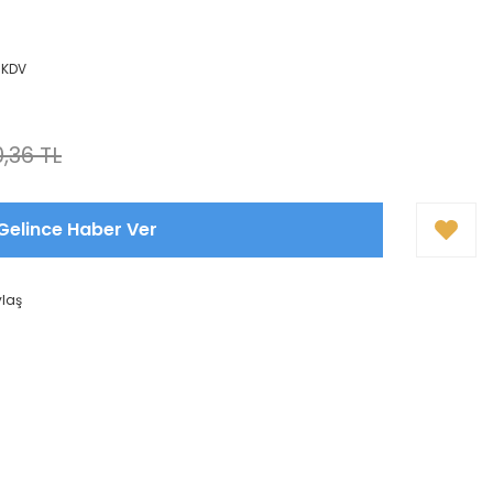
+ KDV
,36 TL
Gelince Haber Ver
ylaş