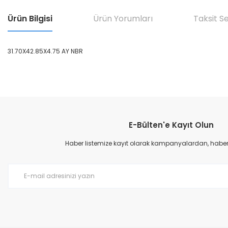
Ürün Bilgisi
Ürün Yorumları
Taksit S
31.70X42.85X4.75 AY NBR
Bu ürünün fiyat bilgisi, resim, ürün açıklamalarında ve diğer konular
Görüş ve önerileriniz için teşekkür ederiz.
E-Bülten'e Kayıt Olun
Ürün resmi kalitesiz, bozuk veya görüntülenemiyor.
Ürün açıklamasında eksik bilgiler bulunuyor.
Haber listemize kayıt olarak kampanyalardan, haberda
Ürün bilgilerinde hatalar bulunuyor.
Ürün fiyatı diğer sitelerden daha pahalı.
Bu ürüne benzer farklı alternatifler olmalı.