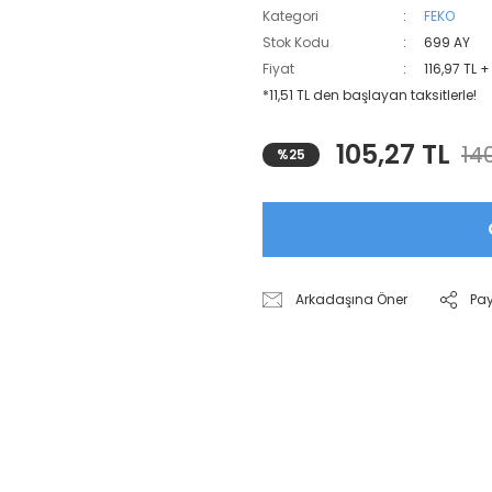
Kategori
FEKO
Stok Kodu
699 AY
Fiyat
116,97 TL 
*11,51 TL den başlayan taksitlerle!
105,27 TL
140
%25
Arkadaşına Öner
Pa