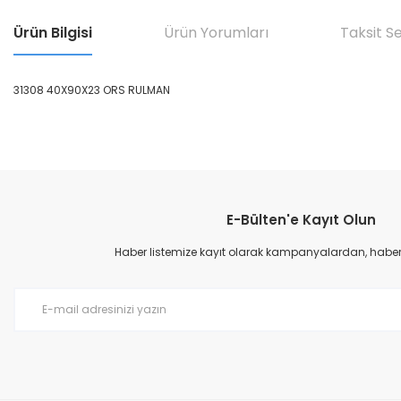
Ürün Bilgisi
Ürün Yorumları
Taksit S
31308 40X90X23 ORS RULMAN
Bu ürünün fiyat bilgisi, resim, ürün açıklamalarında ve diğer konular
Görüş ve önerileriniz için teşekkür ederiz.
E-Bülten'e Kayıt Olun
Ürün resmi kalitesiz, bozuk veya görüntülenemiyor.
Ürün açıklamasında eksik bilgiler bulunuyor.
Haber listemize kayıt olarak kampanyalardan, haberda
Ürün bilgilerinde hatalar bulunuyor.
Ürün fiyatı diğer sitelerden daha pahalı.
Bu ürüne benzer farklı alternatifler olmalı.