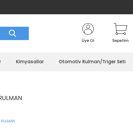
Üye Ol
Sepetim
r
Kimyasallar
Otomotiv Rulman/Triger Seti
 RULMAN
 RULMAN
S