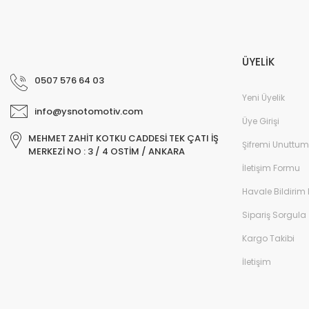
ÜYELİK
0507 576 64 03
Yeni Üyelik
info@ysnotomotiv.com
Üye Girişi
MEHMET ZAHİT KOTKU CADDESİ TEK ÇATI İŞ
Şifremi Unuttum
MERKEZİ NO : 3 / 4 OSTİM / ANKARA
İletişim Formu
Havale Bildirim
Sipariş Sorgula
Kargo Takibi
İletişim