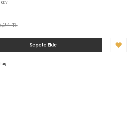
+ KDV
,24 TL
Sepete Ekle
ylaş