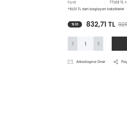
Fiyat
771,03 TL 
*91,01 TL den başlayan taksitlerle!
832,71 TL
925
%10
Arkadaşına Öner
Pa