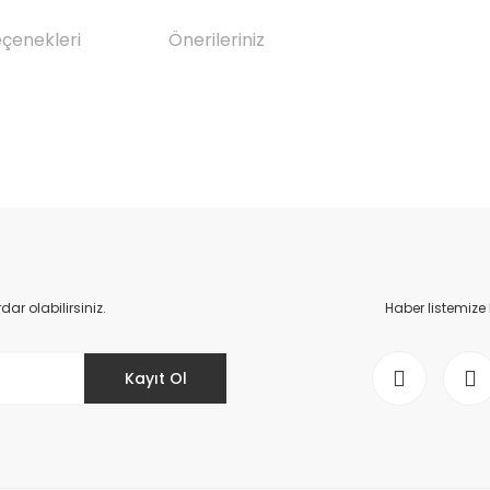
eçenekleri
Önerileriniz
da yetersiz gördüğünüz noktaları öneri formunu kullanarak tarafımıza il
Bu ürüne ilk yorumu siz yapın!
Yorum Yaz
r olabilirsiniz.
Haber listemize
Kayıt Ol