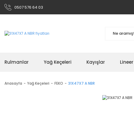
0507 576 64 03
Rulmanlar
Yağ Keçeleri
Kayışlar
Linee
Anasayfa
Yağ Keçeleri
FEKO
31X47X7 A NBR