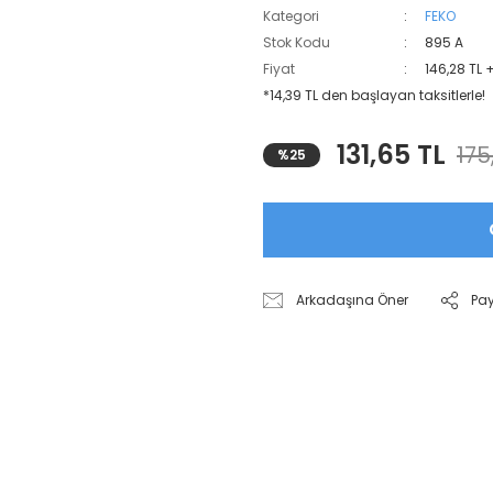
Kategori
FEKO
Stok Kodu
895 A
Fiyat
146,28 TL 
*14,39 TL den başlayan taksitlerle!
131,65 TL
175
%25
Arkadaşına Öner
Pa