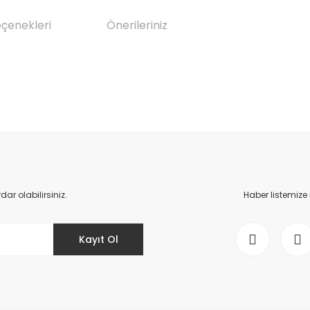
eçenekleri
Önerileriniz
da yetersiz gördüğünüz noktaları öneri formunu kullanarak tarafımıza il
Bu ürüne ilk yorumu siz yapın!
Yorum Yaz
r olabilirsiniz.
Haber listemize
Kayıt Ol