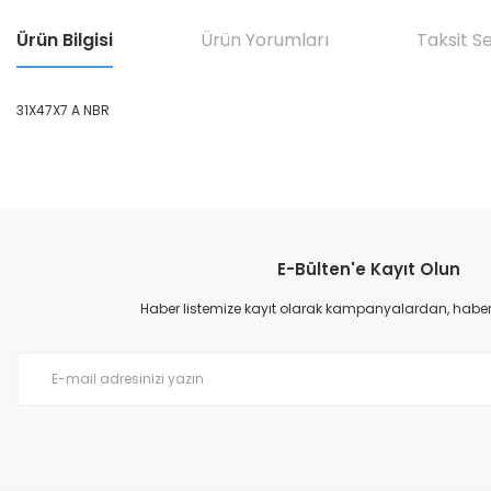
Ürün Bilgisi
Ürün Yorumları
Taksit S
31X47X7 A NBR
Bu ürünün fiyat bilgisi, resim, ürün açıklamalarında ve diğer konular
Görüş ve önerileriniz için teşekkür ederiz.
E-Bülten'e Kayıt Olun
Ürün resmi kalitesiz, bozuk veya görüntülenemiyor.
Ürün açıklamasında eksik bilgiler bulunuyor.
Haber listemize kayıt olarak kampanyalardan, haberda
Ürün bilgilerinde hatalar bulunuyor.
Ürün fiyatı diğer sitelerden daha pahalı.
Bu ürüne benzer farklı alternatifler olmalı.