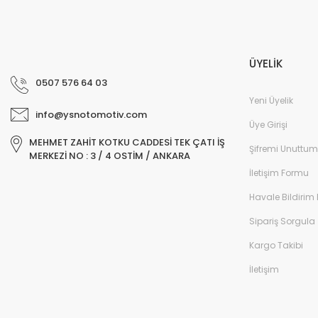
ÜYELİK
0507 576 64 03
Yeni Üyelik
info@ysnotomotiv.com
Üye Girişi
MEHMET ZAHİT KOTKU CADDESİ TEK ÇATI İŞ
Şifremi Unuttum
MERKEZİ NO : 3 / 4 OSTİM / ANKARA
İletişim Formu
Havale Bildirim
Sipariş Sorgula
Kargo Takibi
İletişim