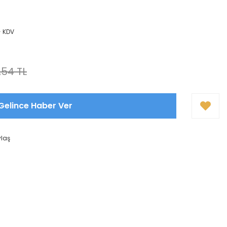
+ KDV
,54 TL
Gelince Haber Ver
ylaş