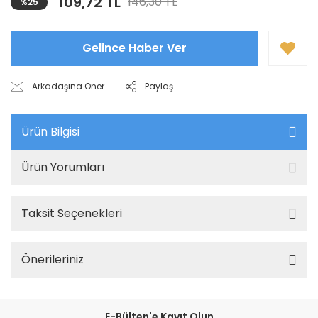
109,72 TL
146,30 TL
%25
Gelince Haber Ver
Arkadaşına Öner
Paylaş
Ürün Bilgisi
Ürün Yorumları
Taksit Seçenekleri
Önerileriniz
E-Bülten'e Kayıt Olun