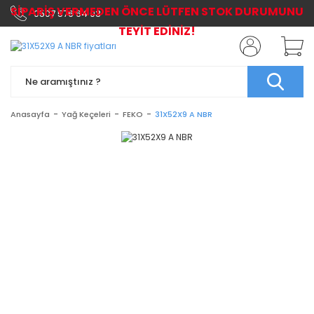
SİPARİŞ VERMEDEN ÖNCE LÜTFEN STOK DURUMUNU
0507 576 64 03
TEYİT EDİNİZ!
Anasayfa
Yağ Keçeleri
FEKO
31X52X9 A NBR