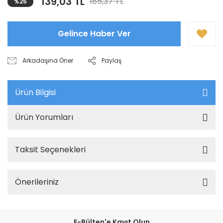
139,03 TL
185,37 TL
%25
Gelince Haber Ver
Arkadaşına Öner
Paylaş
Ürün Bilgisi
Ürün Yorumları
Taksit Seçenekleri
Önerileriniz
E-Bülten'e Kayıt Olun