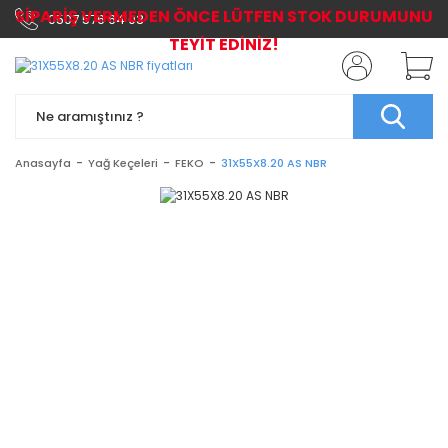
SİPARİŞ VERMEDEN ÖNCE LÜTFEN STOK DURUMUNU
0507 576 64 03
TEYİT EDİNİZ!
Anasayfa
Yağ Keçeleri
FEKO
31X55X8.20 AS NBR