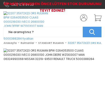
SİPARİŞ VERMEDEN ÖNCE LÜTFEN STOK DURUMUNU
0507 576 64 03
TEYİT EDİNİZ!
Anasayfa
Rulmanlar
STANDART RULMAN
32207 35X72X23 ORS RULMA