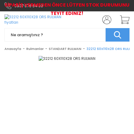
SİPARİŞ VERMEDEN ÖNCE LÜTFEN STOK DURUMUNU
0507 576 64 03
TEYİT EDİNİZ!
Anasayfa
Rulmanlar
STANDART RULMAN
32212 60X110X28 ORS RULM