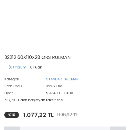
32212 60X110X28 ORS RULMAN
(0) Yorum
- 0 Puan
Kategori
STANDART RULMAN
Stok Kodu
32212 ORS
Fiyat
997,43 TL + KDV
*117,73 TL den başlayan taksitlerle!
1.077,22 TL
1.196,92 TL
%10