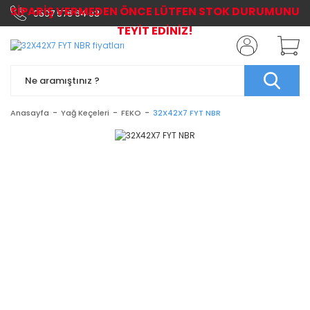
SİPARİŞ VERMEDEN ÖNCE LÜTFEN STOK DURUMUNU
0507 576 64 03
TEYİT EDİNİZ!
Anasayfa
Yağ Keçeleri
FEKO
32X42X7 FYT NBR