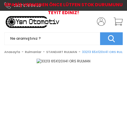
SİPARİŞ VERMEDEN ÖNCE LÜTFEN STOK DURUMUNU
0507 576 64 03
TEYİT EDİNİZ!
Anasayfa
Rulmanlar
STANDART RULMAN
33213 65X120X41 ORS RULM