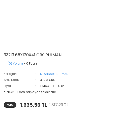
33213 65X120X41 ORS RULMAN
(0) Yorum
- 0 Puan
Kategori
STANDART RULMAN
Stok Kodu
33213 ORS
Fiyat
1.514,41 TL + KDV
*178,75 TL den başlayan taksitlerle!
1.635,56 TL
1.817,29 TL
%10