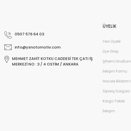
ÜYELİK
0507 576 64 03
Yeni Üyelik
info@ysnotomotiv.com
Üye Girişi
MEHMET ZAHİT KOTKU CADDESİ TEK ÇATI İŞ
Şifremi Unuttum
MERKEZİ NO : 3 / 4 OSTİM / ANKARA
İletişim Formu
Havale Bildirim
Sipariş Sorgula
Kargo Takibi
İletişim