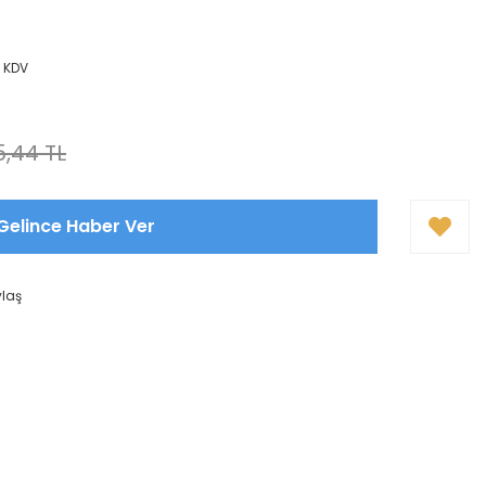
+ KDV
5,44 TL
Gelince Haber Ver
ylaş