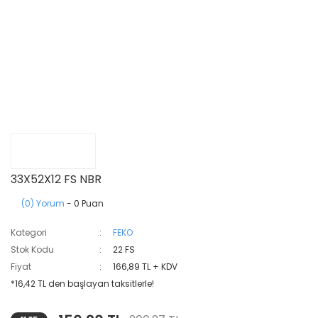
33X52X12 FS NBR
(0) Yorum
- 0 Puan
Kategori
FEKO
Stok Kodu
22 FS
Fiyat
166,89 TL + KDV
*16,42 TL den başlayan taksitlerle!