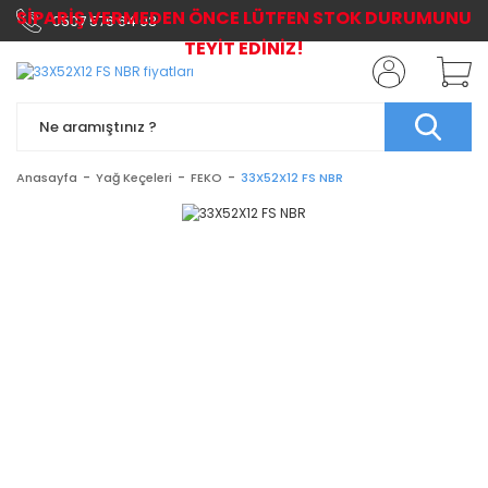
SİPARİŞ VERMEDEN ÖNCE LÜTFEN STOK DURUMUNU
0507 576 64 03
TEYİT EDİNİZ!
Anasayfa
Yağ Keçeleri
FEKO
33X52X12 FS NBR