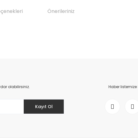
eçenekleri
Önerileriniz
da yetersiz gördüğünüz noktaları öneri formunu kullanarak tarafımıza il
Bu ürüne ilk yorumu siz yapın!
Yorum Yaz
r olabilirsiniz.
Haber listemize
Kayıt Ol