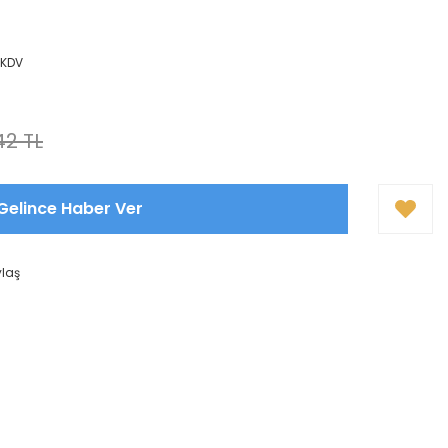
 KDV
42 TL
Gelince Haber Ver
ylaş