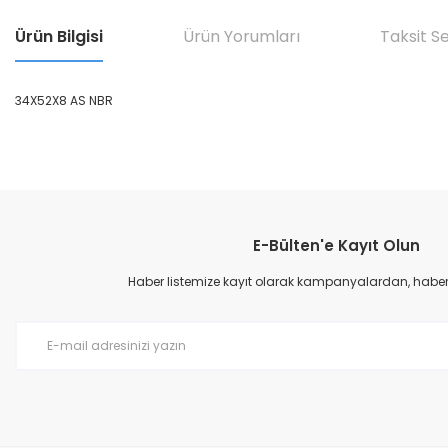
Ürün Bilgisi
Ürün Yorumları
Taksit S
34X52X8 AS NBR
Bu ürünün fiyat bilgisi, resim, ürün açıklamalarında ve diğer konular
Görüş ve önerileriniz için teşekkür ederiz.
E-Bülten'e Kayıt Olun
Ürün resmi kalitesiz, bozuk veya görüntülenemiyor.
Ürün açıklamasında eksik bilgiler bulunuyor.
Haber listemize kayıt olarak kampanyalardan, haberda
Ürün bilgilerinde hatalar bulunuyor.
Ürün fiyatı diğer sitelerden daha pahalı.
Bu ürüne benzer farklı alternatifler olmalı.