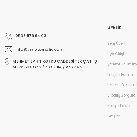
ÜYELİK
0507 576 64 03
Yeni Üyelik
info@ysnotomotiv.com
Üye Girişi
MEHMET ZAHİT KOTKU CADDESİ TEK ÇATI İŞ
Şifremi Unuttum
MERKEZİ NO : 3 / 4 OSTİM / ANKARA
İletişim Formu
Havale Bildirim
Sipariş Sorgula
Kargo Takibi
İletişim