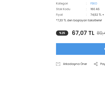
Kategori
FEKO
Stok Kodu
160 AS
Fiyat
74,52 TL +
*7,33 TL den başlayan taksitlerle!
67,07 TL
89,
%25
Arkadaşına Öner
Pa