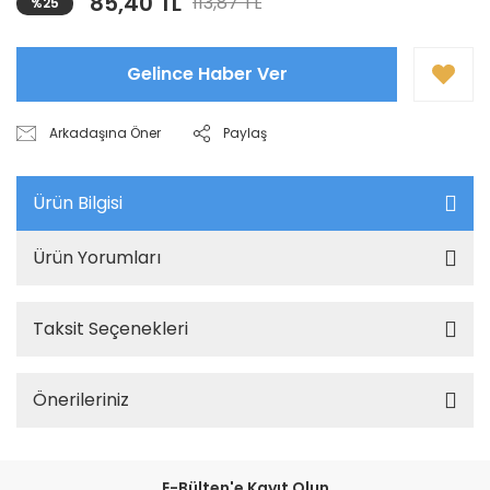
85,40 TL
113,87 TL
%25
Gelince Haber Ver
Arkadaşına Öner
Paylaş
Ürün Bilgisi
Ürün Yorumları
Taksit Seçenekleri
Önerileriniz
E-Bülten'e Kayıt Olun