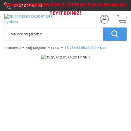
SİPARİŞ VERMEDEN ÖNCE LÜTFEN STOK DURUMUNU
0507 576 64 03
TEYİT EDİNİZ!
Anasayfa
Yağ Keçeleri
FEKO
35.25X42.05X4.20 FY NBR