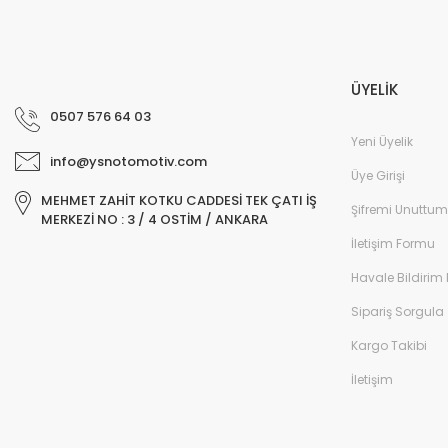
ÜYELİK
0507 576 64 03
Yeni Üyelik
info@ysnotomotiv.com
Üye Girişi
MEHMET ZAHİT KOTKU CADDESİ TEK ÇATI İŞ
Şifremi Unuttum
MERKEZİ NO : 3 / 4 OSTİM / ANKARA
İletişim Formu
Havale Bildirim
Sipariş Sorgula
Kargo Takibi
İletişim