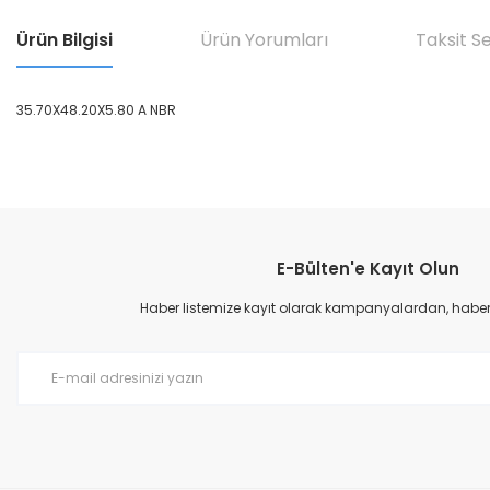
Ürün Bilgisi
Ürün Yorumları
Taksit S
35.70X48.20X5.80 A NBR
Bu ürünün fiyat bilgisi, resim, ürün açıklamalarında ve diğer konular
Görüş ve önerileriniz için teşekkür ederiz.
E-Bülten'e Kayıt Olun
Ürün resmi kalitesiz, bozuk veya görüntülenemiyor.
Ürün açıklamasında eksik bilgiler bulunuyor.
Haber listemize kayıt olarak kampanyalardan, haberda
Ürün bilgilerinde hatalar bulunuyor.
Ürün fiyatı diğer sitelerden daha pahalı.
Bu ürüne benzer farklı alternatifler olmalı.