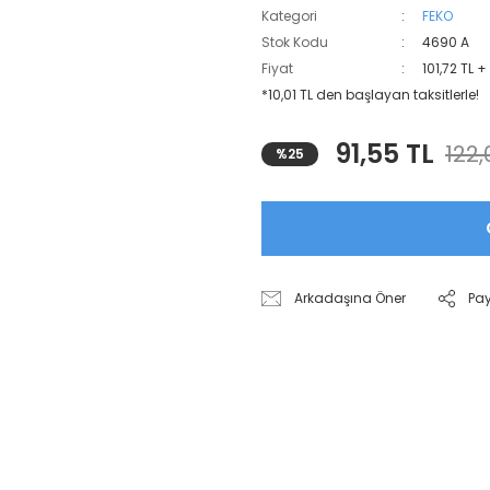
Kategori
FEKO
Stok Kodu
4690 A
Fiyat
101,72 TL 
*10,01 TL den başlayan taksitlerle!
91,55 TL
122,
%25
Arkadaşına Öner
Pa