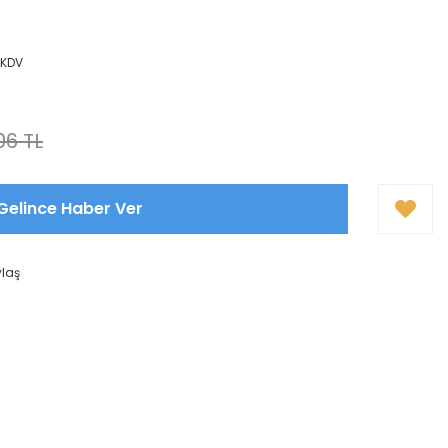
+ KDV
06 TL
Gelince Haber Ver
ylaş