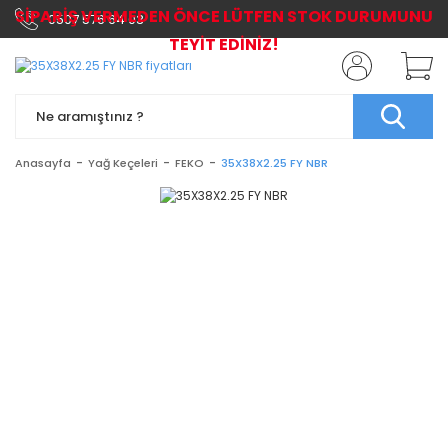
SİPARİŞ VERMEDEN ÖNCE LÜTFEN STOK DURUMUNU
0507 576 64 03
TEYİT EDİNİZ!
Anasayfa
Yağ Keçeleri
FEKO
35X38X2.25 FY NBR