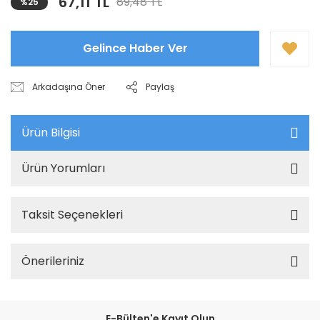
67,11 TL
89,48 TL
%25
Gelince Haber Ver
Arkadaşına Öner
Paylaş
Ürün Bilgisi
Ürün Yorumları
Taksit Seçenekleri
Önerileriniz
E-Bülten'e Kayıt Olun