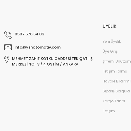
ÜYELİK
0507 576 64 03
Yeni Üyelik
info@ysnotomotiv.com
Üye Girişi
MEHMET ZAHİT KOTKU CADDESİ TEK ÇATI İŞ
Şifremi Unuttum
MERKEZİ NO : 3 / 4 OSTİM / ANKARA
İletişim Formu
Havale Bildirim
Sipariş Sorgula
Kargo Takibi
İletişim