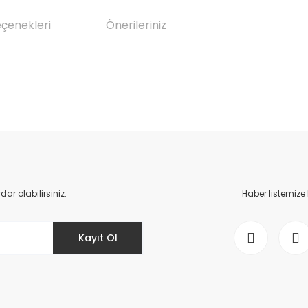
eçenekleri
Önerileriniz
da yetersiz gördüğünüz noktaları öneri formunu kullanarak tarafımıza il
Bu ürüne ilk yorumu siz yapın!
Yorum Yaz
r olabilirsiniz.
Haber listemize
Kayıt Ol