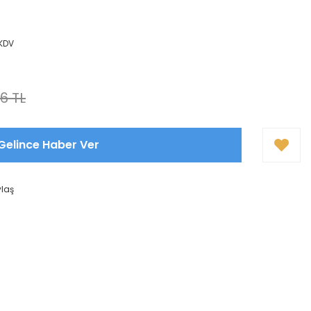
 KDV
76 TL
Gelince Haber Ver
ylaş