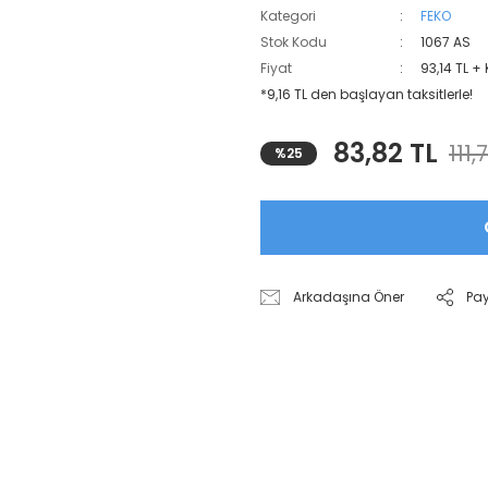
Kategori
FEKO
Stok Kodu
1067 AS
Fiyat
93,14 TL +
*9,16 TL den başlayan taksitlerle!
83,82 TL
111,
%25
Arkadaşına Öner
Pa