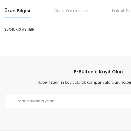
Ürün Bilgisi
Ürün Yorumları
Taksit S
35X45X10 AS NBR
Bu ürünün fiyat bilgisi, resim, ürün açıklamalarında ve diğer konular
Görüş ve önerileriniz için teşekkür ederiz.
E-Bülten'e Kayıt Olun
Ürün resmi kalitesiz, bozuk veya görüntülenemiyor.
Ürün açıklamasında eksik bilgiler bulunuyor.
Haber listemize kayıt olarak kampanyalardan, haberda
Ürün bilgilerinde hatalar bulunuyor.
Ürün fiyatı diğer sitelerden daha pahalı.
Bu ürüne benzer farklı alternatifler olmalı.