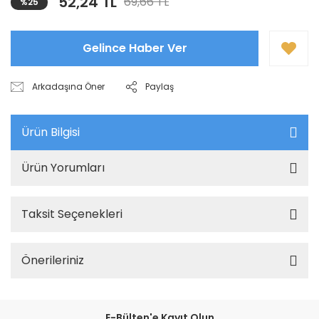
52,24 TL
69,66 TL
%25
Gelince Haber Ver
Arkadaşına Öner
Paylaş
Ürün Bilgisi
Ürün Yorumları
Taksit Seçenekleri
Önerileriniz
E-Bülten'e Kayıt Olun