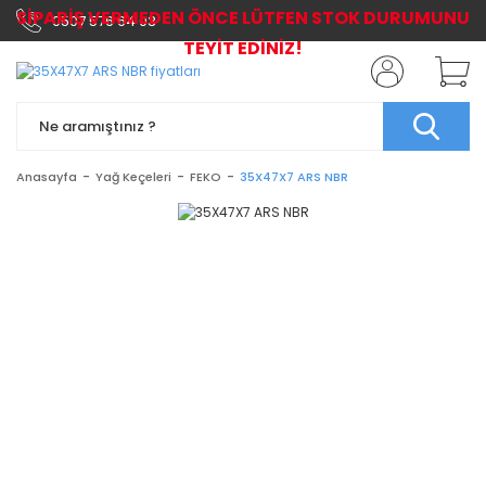
SİPARİŞ VERMEDEN ÖNCE LÜTFEN STOK DURUMUNU
0507 576 64 03
TEYİT EDİNİZ!
Anasayfa
Yağ Keçeleri
FEKO
35X47X7 ARS NBR