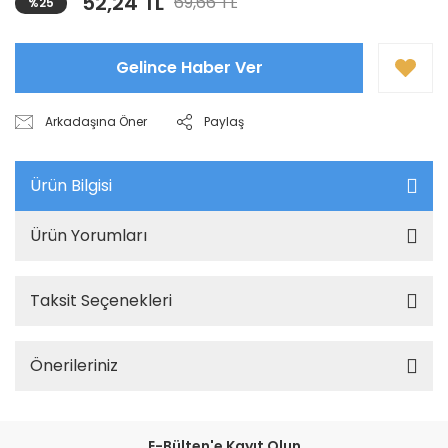
52,24 TL
69,66 TL
%25
Gelince Haber Ver
Arkadaşına Öner
Paylaş
Ürün Bilgisi
Ürün Yorumları
Taksit Seçenekleri
Önerileriniz
E-Bülten'e Kayıt Olun