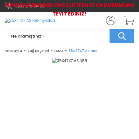
SİPARİŞ VERMEDEN ÖNCE LÜTFEN STOK DURUMUNU
0507 576 64 03
TEYİT EDİNİZ!
Anasayfa
Yağ Keçeleri
FEKO
35X47X7 AS NBR