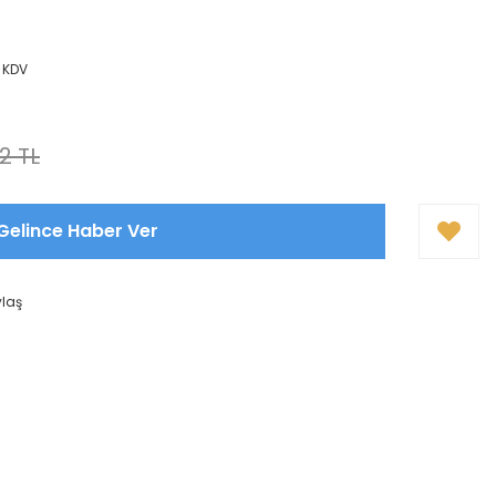
+ KDV
2 TL
Gelince Haber Ver
ylaş