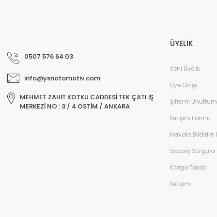
ÜYELİK
0507 576 64 03
Yeni Üyelik
info@ysnotomotiv.com
Üye Girişi
MEHMET ZAHİT KOTKU CADDESİ TEK ÇATI İŞ
Şifremi Unuttum
MERKEZİ NO : 3 / 4 OSTİM / ANKARA
İletişim Formu
Havale Bildirim
Sipariş Sorgula
Kargo Takibi
İletişim