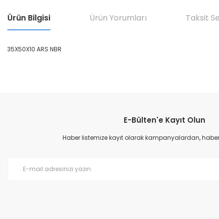
Ürün Bilgisi
Ürün Yorumları
Taksit S
35X50X10 ARS NBR
Bu ürünün fiyat bilgisi, resim, ürün açıklamalarında ve diğer konular
Görüş ve önerileriniz için teşekkür ederiz.
E-Bülten'e Kayıt Olun
Ürün resmi kalitesiz, bozuk veya görüntülenemiyor.
Ürün açıklamasında eksik bilgiler bulunuyor.
Haber listemize kayıt olarak kampanyalardan, haberda
Ürün bilgilerinde hatalar bulunuyor.
Ürün fiyatı diğer sitelerden daha pahalı.
Bu ürüne benzer farklı alternatifler olmalı.