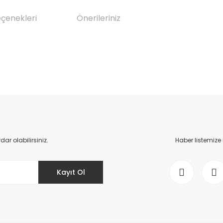
eçenekleri
Önerileriniz
da yetersiz gördüğünüz noktaları öneri formunu kullanarak tarafımıza il
Bu ürüne ilk yorumu siz yapın!
Yorum Yaz
r olabilirsiniz.
Haber listemize
Kayıt Ol