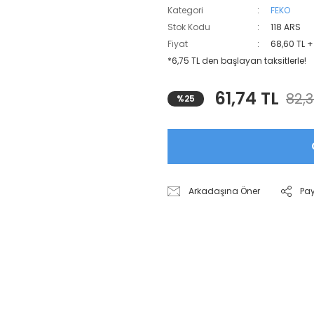
Kategori
FEKO
Stok Kodu
118 ARS
Fiyat
68,60 TL 
*6,75 TL den başlayan taksitlerle!
61,74 TL
82,3
%25
Arkadaşına Öner
Pa