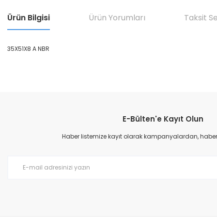
Ürün Bilgisi
Ürün Yorumları
Taksit S
35X51X8 A NBR
Bu ürünün fiyat bilgisi, resim, ürün açıklamalarında ve diğer konular
Görüş ve önerileriniz için teşekkür ederiz.
E-Bülten'e Kayıt Olun
Ürün resmi kalitesiz, bozuk veya görüntülenemiyor.
Ürün açıklamasında eksik bilgiler bulunuyor.
Haber listemize kayıt olarak kampanyalardan, haberda
Ürün bilgilerinde hatalar bulunuyor.
Ürün fiyatı diğer sitelerden daha pahalı.
Bu ürüne benzer farklı alternatifler olmalı.