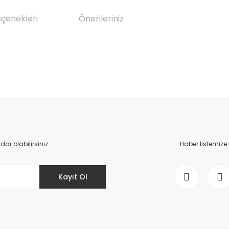
eçenekleri
Önerileriniz
da yetersiz gördüğünüz noktaları öneri formunu kullanarak tarafımıza il
Bu ürüne ilk yorumu siz yapın!
Yorum Yaz
r olabilirsiniz.
Haber listemize
Kayıt Ol