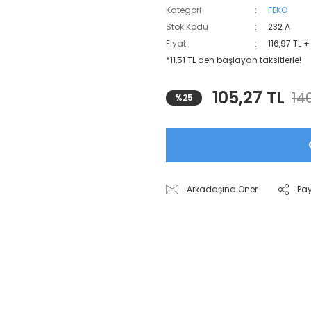
Kategori
FEKO
Stok Kodu
232 A
Fiyat
116,97 TL 
*11,51 TL den başlayan taksitlerle!
105,27 TL
140
%25
Arkadaşına Öner
Pa