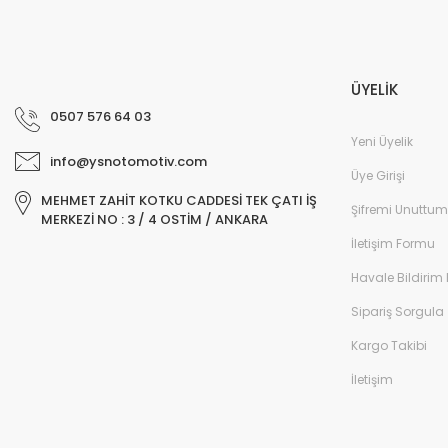
ÜYELİK
0507 576 64 03
Yeni Üyelik
info@ysnotomotiv.com
Üye Girişi
MEHMET ZAHİT KOTKU CADDESİ TEK ÇATI İŞ
Şifremi Unuttum
MERKEZİ NO : 3 / 4 OSTİM / ANKARA
İletişim Formu
Havale Bildirim
Sipariş Sorgula
Kargo Takibi
İletişim