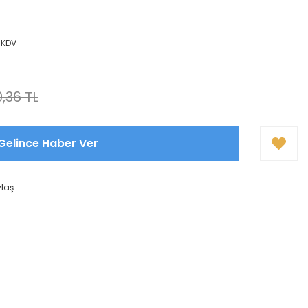
+ KDV
,36 TL
Gelince Haber Ver
ylaş