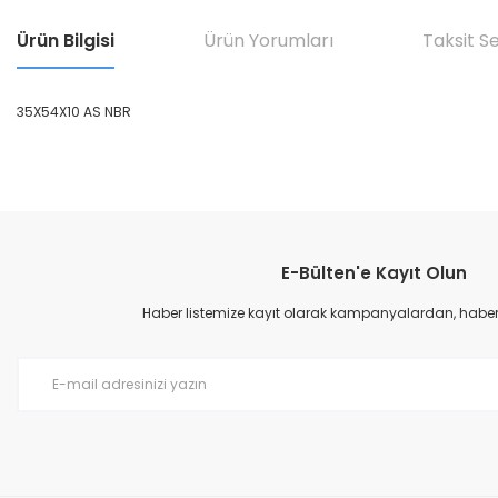
Ürün Bilgisi
Ürün Yorumları
Taksit S
35X54X10 AS NBR
Bu ürünün fiyat bilgisi, resim, ürün açıklamalarında ve diğer konular
Görüş ve önerileriniz için teşekkür ederiz.
E-Bülten'e Kayıt Olun
Ürün resmi kalitesiz, bozuk veya görüntülenemiyor.
Ürün açıklamasında eksik bilgiler bulunuyor.
Haber listemize kayıt olarak kampanyalardan, haberda
Ürün bilgilerinde hatalar bulunuyor.
Ürün fiyatı diğer sitelerden daha pahalı.
Bu ürüne benzer farklı alternatifler olmalı.