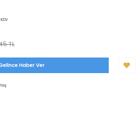
+ KDV
,45 TL
Gelince Haber Ver
ylaş