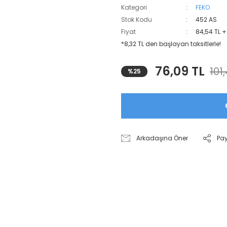
Kategori
FEKO
Stok Kodu
452 AS
Fiyat
84,54 TL 
*8,32 TL den başlayan taksitlerle!
76,09 TL
101
%25
Arkadaşına Öner
Pa