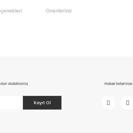
eçenekleri
Önerileriniz
da yetersiz gördüğünüz noktaları öneri formunu kullanarak tarafımıza il
Bu ürüne ilk yorumu siz yapın!
Yorum Yaz
r olabilirsiniz.
Haber listemize
Kayıt Ol