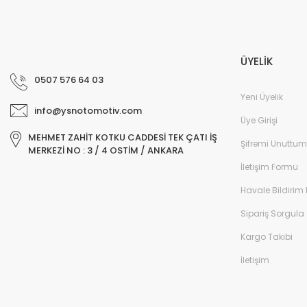
ÜYELİK
0507 576 64 03
Yeni Üyelik
info@ysnotomotiv.com
Üye Girişi
MEHMET ZAHİT KOTKU CADDESİ TEK ÇATI İŞ
Şifremi Unuttum
MERKEZİ NO : 3 / 4 OSTİM / ANKARA
İletişim Formu
Havale Bildirim
Sipariş Sorgula
Kargo Takibi
İletişim