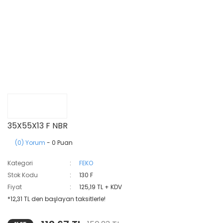
35X55X13 F NBR
(0) Yorum
- 0 Puan
Kategori
FEKO
Stok Kodu
130 F
Fiyat
125,19 TL + KDV
*12,31 TL den başlayan taksitlerle!