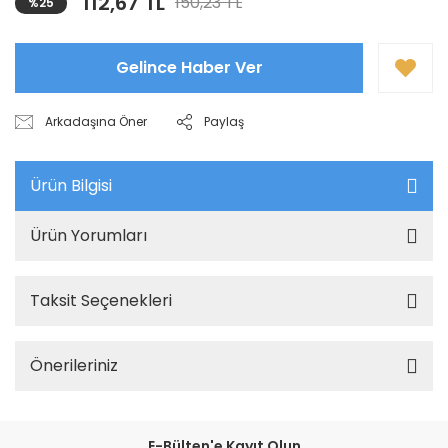
112,67 TL
150,23 TL
%25
Gelince Haber Ver
Arkadaşına Öner
Paylaş
Ürün Bilgisi
Ürün Yorumları
Taksit Seçenekleri
Önerileriniz
E-Bülten'e Kayıt Olun