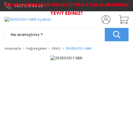
SİPARİŞ VERMEDEN ÖNCE LÜTFEN STOK DURUMUNU
0507 576 64 03
TEYİT EDİNİZ!
Anasayfa
Yağ Keçeleri
FEKO
35X55X13 F NBR