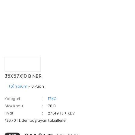
35X57X10 B NBR
(0) Yorum
- 0 Puan
Kategori
FEKO
Stok Kodu
78 B
Fiyat
271,49 TL + KDV
*26,70 TL den başlayan taksitlerle!