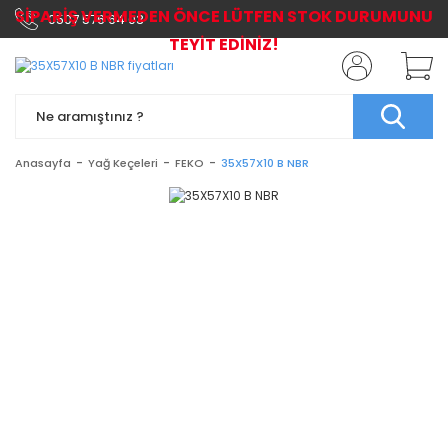
SİPARİŞ VERMEDEN ÖNCE LÜTFEN STOK DURUMUNU
0507 576 64 03
TEYİT EDİNİZ!
Anasayfa
Yağ Keçeleri
FEKO
35X57X10 B NBR