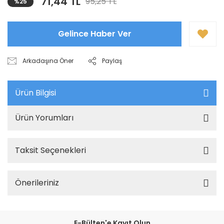
71,44 TL
95,25 TL
%25
Gelince Haber Ver
Arkadaşına Öner
Paylaş
Ürün Bilgisi
Ürün Yorumları
Taksit Seçenekleri
Önerileriniz
E-Bülten'e Kayıt Olun