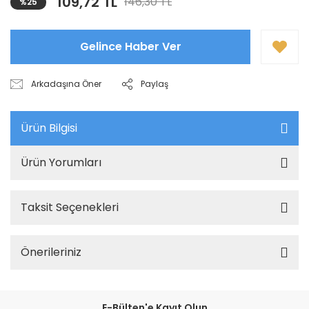
109,72 TL
146,30 TL
%25
Gelince Haber Ver
Arkadaşına Öner
Paylaş
Ürün Bilgisi
Ürün Yorumları
Taksit Seçenekleri
Önerileriniz
E-Bülten'e Kayıt Olun