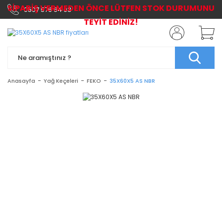
SİPARİŞ VERMEDEN ÖNCE LÜTFEN STOK DURUMUNU
0507 576 64 03
TEYİT EDİNİZ!
Anasayfa
Yağ Keçeleri
FEKO
35X60X5 AS NBR