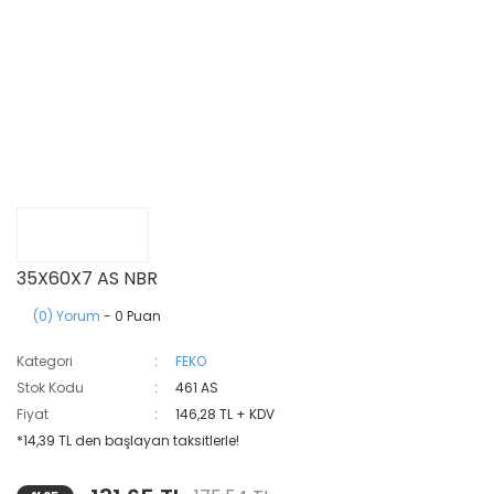
35X60X7 AS NBR
(0) Yorum
- 0 Puan
Kategori
FEKO
Stok Kodu
461 AS
Fiyat
146,28 TL + KDV
*14,39 TL den başlayan taksitlerle!