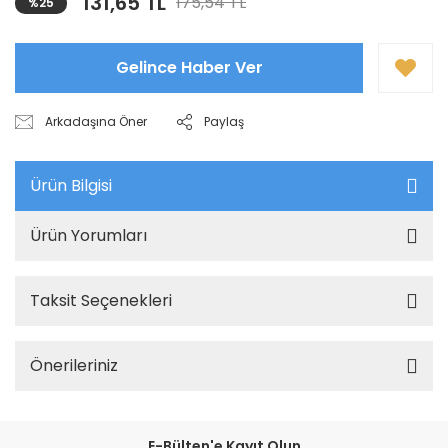
131,65 TL
175,54 TL
%25
Gelince Haber Ver
Arkadaşına Öner
Paylaş
Ürün Bilgisi
Ürün Yorumları
Taksit Seçenekleri
Önerileriniz
E-Bülten'e Kayıt Olun