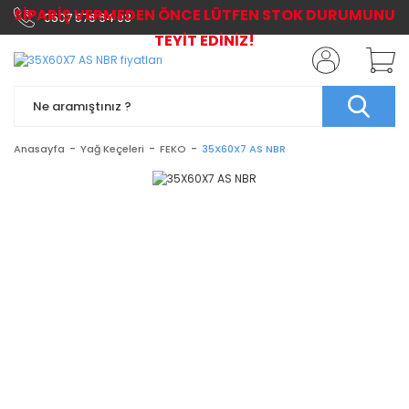
SİPARİŞ VERMEDEN ÖNCE LÜTFEN STOK DURUMUNU
0507 576 64 03
TEYİT EDİNİZ!
Anasayfa
Yağ Keçeleri
FEKO
35X60X7 AS NBR