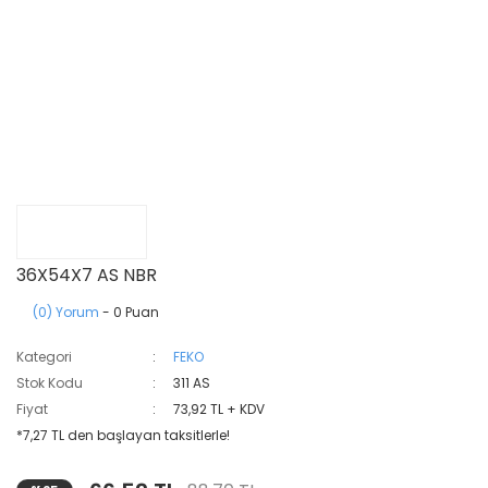
36X54X7 AS NBR
(0) Yorum
- 0 Puan
Kategori
FEKO
Stok Kodu
311 AS
Fiyat
73,92 TL + KDV
*7,27 TL den başlayan taksitlerle!