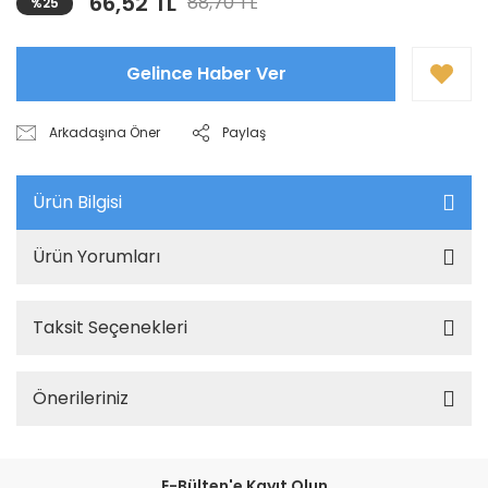
66,52 TL
88,70 TL
%25
Gelince Haber Ver
Arkadaşına Öner
Paylaş
Ürün Bilgisi
Ürün Yorumları
Taksit Seçenekleri
Önerileriniz
E-Bülten'e Kayıt Olun