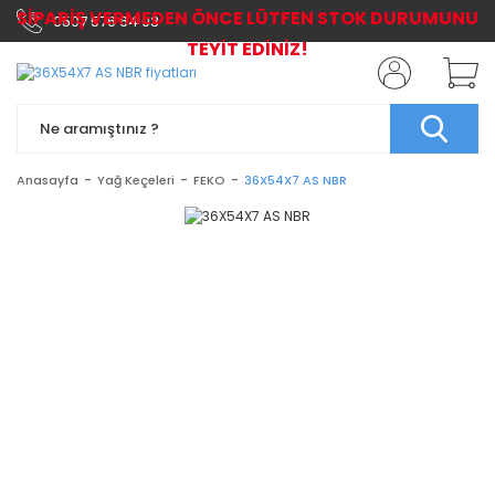
SİPARİŞ VERMEDEN ÖNCE LÜTFEN STOK DURUMUNU
0507 576 64 03
TEYİT EDİNİZ!
Anasayfa
Yağ Keçeleri
FEKO
36X54X7 AS NBR