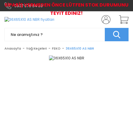
SİPARİŞ VERMEDEN ÖNCE LÜTFEN STOK DURUMUNU
0507 576 64 03
TEYİT EDİNİZ!
Anasayfa
Yağ Keçeleri
FEKO
36X65X10 AS NBR