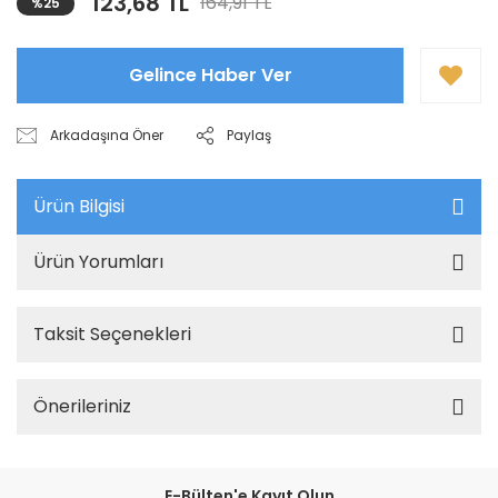
123,68 TL
164,91 TL
%25
Gelince Haber Ver
Arkadaşına Öner
Paylaş
Ürün Bilgisi
Ürün Yorumları
Taksit Seçenekleri
Önerileriniz
E-Bülten'e Kayıt Olun