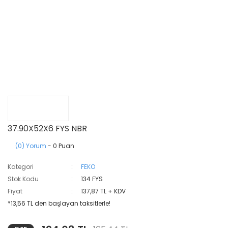
37.90X52X6 FYS NBR
(0) Yorum
- 0 Puan
Kategori
FEKO
Stok Kodu
134 FYS
Fiyat
137,87 TL + KDV
*13,56 TL den başlayan taksitlerle!