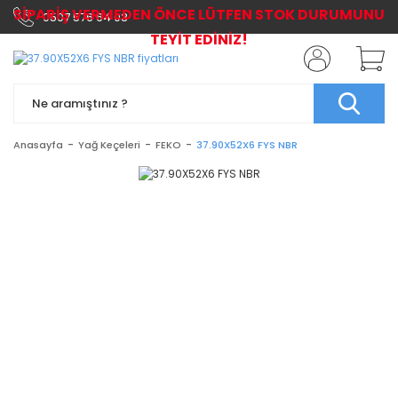
SİPARİŞ VERMEDEN ÖNCE LÜTFEN STOK DURUMUNU
0507 576 64 03
TEYİT EDİNİZ!
Anasayfa
Yağ Keçeleri
FEKO
37.90X52X6 FYS NBR