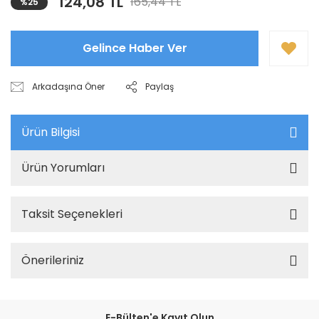
124,08 TL
165,44 TL
%25
Gelince Haber Ver
Arkadaşına Öner
Paylaş
Ürün Bilgisi
Ürün Yorumları
Taksit Seçenekleri
Önerileriniz
E-Bülten'e Kayıt Olun