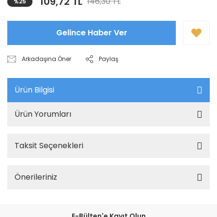
109,72 TL
146,30 TL
%25
Gelince Haber Ver
Arkadaşına Öner
Paylaş
Ürün Bilgisi
Ürün Yorumları
Taksit Seçenekleri
Önerileriniz
E-Bülten'e Kayıt Olun