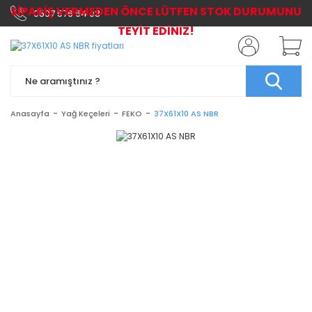
SİPARİŞ VERMEDEN ÖNCE LÜTFEN STOK DURUMUNU
0507 576 64 03
TEYİT EDİNİZ!
Anasayfa
Yağ Keçeleri
FEKO
37X61X10 AS NBR