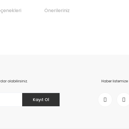
eçenekleri
Önerileriniz
da yetersiz gördüğünüz noktaları öneri formunu kullanarak tarafımıza il
Bu ürüne ilk yorumu siz yapın!
Yorum Yaz
r olabilirsiniz.
Haber listemize
Kayıt Ol