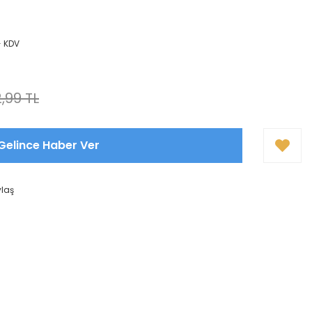
+ KDV
,99 TL
Gelince Haber Ver
ylaş