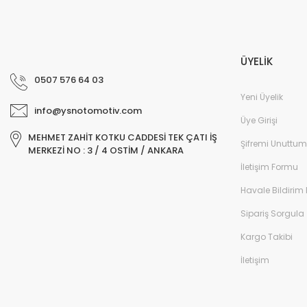
ÜYELİK
0507 576 64 03
Yeni Üyelik
info@ysnotomotiv.com
Üye Girişi
MEHMET ZAHİT KOTKU CADDESİ TEK ÇATI İŞ
Şifremi Unuttum
MERKEZİ NO : 3 / 4 OSTİM / ANKARA
İletişim Formu
Havale Bildirim
Sipariş Sorgula
Kargo Takibi
İletişim