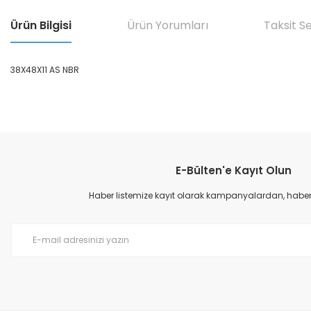
Ürün Bilgisi
Ürün Yorumları
Taksit S
38X48X11 AS NBR
Bu ürünün fiyat bilgisi, resim, ürün açıklamalarında ve diğer konular
Görüş ve önerileriniz için teşekkür ederiz.
E-Bülten'e Kayıt Olun
Ürün resmi kalitesiz, bozuk veya görüntülenemiyor.
Ürün açıklamasında eksik bilgiler bulunuyor.
Haber listemize kayıt olarak kampanyalardan, haberda
Ürün bilgilerinde hatalar bulunuyor.
Ürün fiyatı diğer sitelerden daha pahalı.
Bu ürüne benzer farklı alternatifler olmalı.