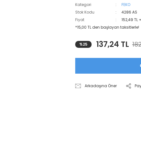
Kategori
FEKO
Stok Kodu
4286 AS
Fiyat
152,49 TL 
*15,00 TL den başlayan taksitlerle!
137,24 TL
182
%25
Arkadaşına Öner
Pa