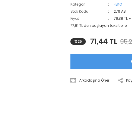
Kategori
FEKO
Stok Kodu
276 AS
Fiyat
79,38 TL +
*7,81 TL den başlayan taksitlerle!
71,44 TL
95,2
%25
Arkadaşına Öner
Pa