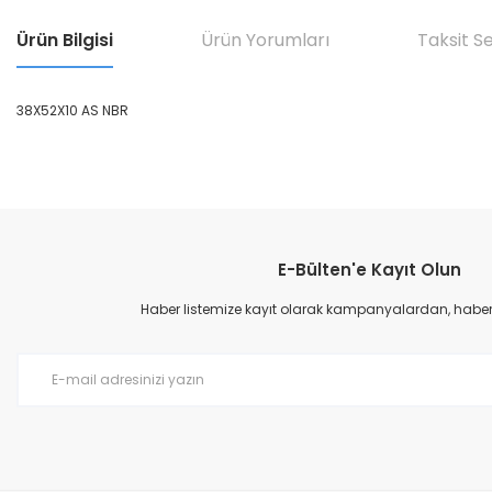
Ürün Bilgisi
Ürün Yorumları
Taksit S
38X52X10 AS NBR
Bu ürünün fiyat bilgisi, resim, ürün açıklamalarında ve diğer konular
Görüş ve önerileriniz için teşekkür ederiz.
E-Bülten'e Kayıt Olun
Ürün resmi kalitesiz, bozuk veya görüntülenemiyor.
Ürün açıklamasında eksik bilgiler bulunuyor.
Haber listemize kayıt olarak kampanyalardan, haberda
Ürün bilgilerinde hatalar bulunuyor.
Ürün fiyatı diğer sitelerden daha pahalı.
Bu ürüne benzer farklı alternatifler olmalı.