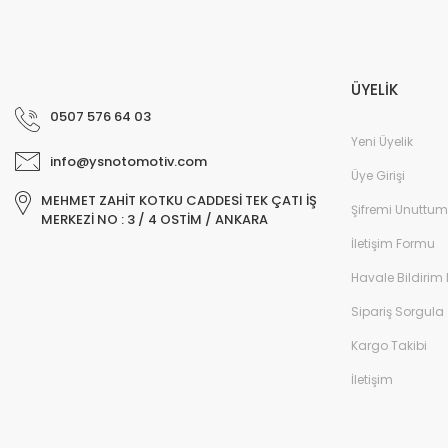
ÜYELİK
0507 576 64 03
Yeni Üyelik
info@ysnotomotiv.com
Üye Girişi
MEHMET ZAHİT KOTKU CADDESİ TEK ÇATI İŞ
Şifremi Unuttum
MERKEZİ NO : 3 / 4 OSTİM / ANKARA
İletişim Formu
Havale Bildirim
Sipariş Sorgula
Kargo Takibi
İletişim