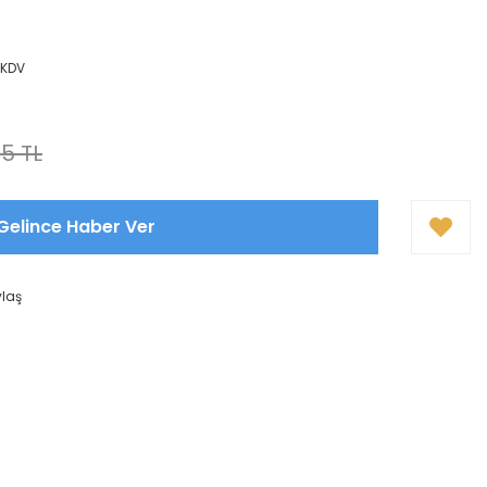
 KDV
5 TL
Gelince Haber Ver
ylaş