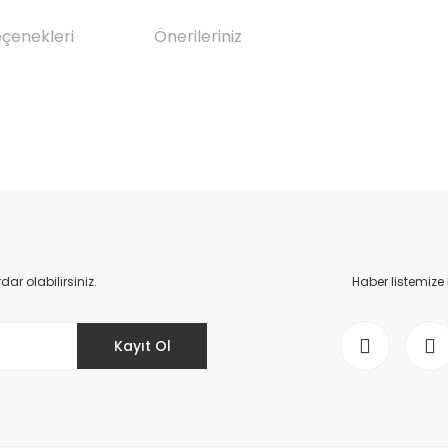
eçenekleri
Önerileriniz
da yetersiz gördüğünüz noktaları öneri formunu kullanarak tarafımıza il
Bu ürüne ilk yorumu siz yapın!
Yorum Yaz
r olabilirsiniz.
Haber listemize
Kayıt Ol