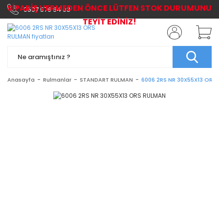
SİPARİŞ VERMEDEN ÖNCE LÜTFEN STOK DURUMUNU
0507 576 64 03
TEYİT EDİNİZ!
Anasayfa
Rulmanlar
STANDART RULMAN
6006 2RS NR 30X55X13 ORS