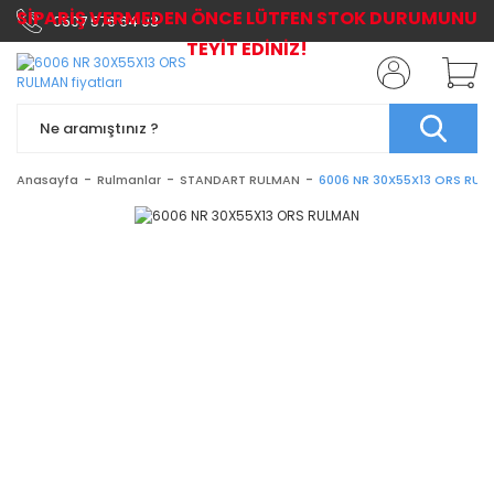
SİPARİŞ VERMEDEN ÖNCE LÜTFEN STOK DURUMUNU
0507 576 64 03
TEYİT EDİNİZ!
Anasayfa
Rulmanlar
STANDART RULMAN
6006 NR 30X55X13 ORS RUL