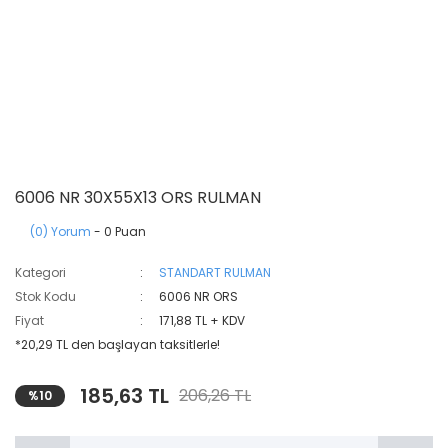
6006 NR 30X55X13 ORS RULMAN
(0) Yorum
- 0 Puan
Kategori
STANDART RULMAN
Stok Kodu
6006 NR ORS
Fiyat
171,88 TL + KDV
*20,29 TL den başlayan taksitlerle!
185,63 TL
206,26 TL
%10