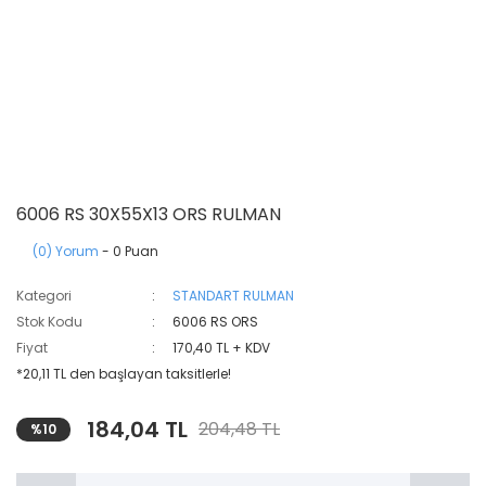
6006 RS 30X55X13 ORS RULMAN
(0) Yorum
- 0 Puan
Kategori
STANDART RULMAN
Stok Kodu
6006 RS ORS
Fiyat
170,40 TL + KDV
*20,11 TL den başlayan taksitlerle!
184,04 TL
204,48 TL
%10