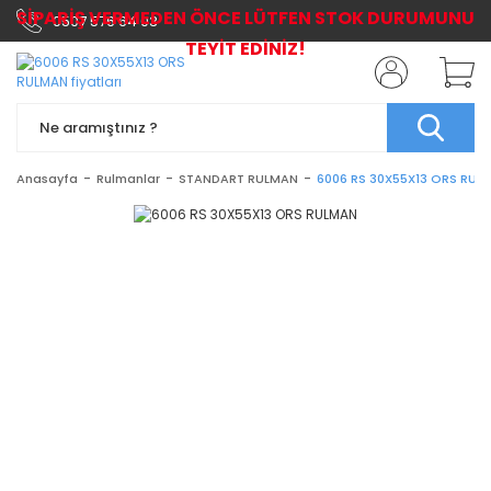
SİPARİŞ VERMEDEN ÖNCE LÜTFEN STOK DURUMUNU
0507 576 64 03
TEYİT EDİNİZ!
Anasayfa
Rulmanlar
STANDART RULMAN
6006 RS 30X55X13 ORS RUL