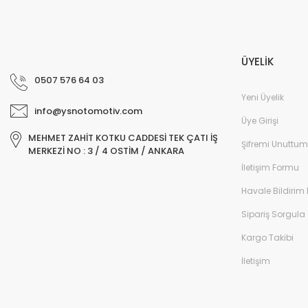
ÜYELİK
0507 576 64 03
Yeni Üyelik
info@ysnotomotiv.com
Üye Girişi
MEHMET ZAHİT KOTKU CADDESİ TEK ÇATI İŞ
Şifremi Unuttum
MERKEZİ NO : 3 / 4 OSTİM / ANKARA
İletişim Formu
Havale Bildirim
Sipariş Sorgula
Kargo Takibi
İletişim