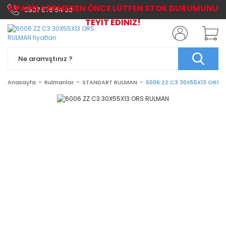
SİPARİŞ VERMEDEN ÖNCE LÜTFEN STOK DURUMUNU
0507 576 64 03
TEYİT EDİNİZ!
Anasayfa
Rulmanlar
STANDART RULMAN
6006 ZZ C3 30X55X13 ORS 