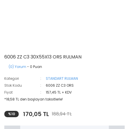
6006 ZZ C3 30X55X13 ORS RULMAN
(0) Yorum
- 0 Puan
Kategori
STANDART RULMAN
Stok Kodu
6006 ZZ C3 ORS
Fiyat
157,45 TL + KDV
*18,58 TL den başlayan taksitlerle!
170,05 TL
188,94 TL
%10