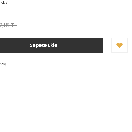
+ KDV
7,15 TL
Sepete Ekle
ylaş