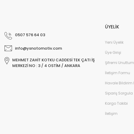
ÜYELİK
0507 576 64 03
Yeni Üyelik
info@ysnotomotiv.com
Üye Girişi
MEHMET ZAHİT KOTKU CADDESİ TEK ÇATI İŞ
Şifremi Unuttum
MERKEZİ NO : 3 / 4 OSTİM / ANKARA
İletişim Formu
Havale Bildirim
Sipariş Sorgula
Kargo Takibi
İletişim