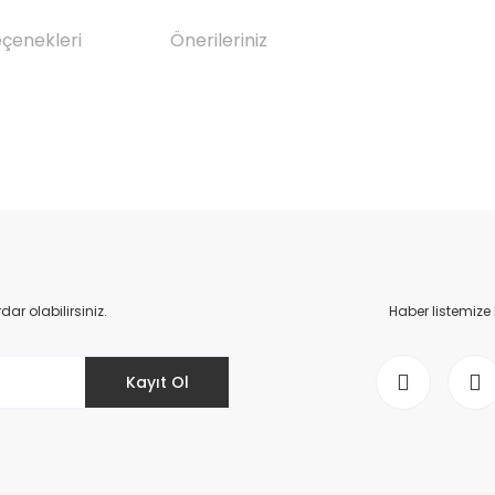
eçenekleri
Önerileriniz
da yetersiz gördüğünüz noktaları öneri formunu kullanarak tarafımıza il
Bu ürüne ilk yorumu siz yapın!
Yorum Yaz
r olabilirsiniz.
Haber listemize
Kayıt Ol