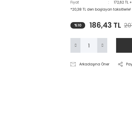
Fiyat
172,62 TL 
*20,38 TL den başlayan taksitlerle!
186,43 TL
20
%10
Arkadaşına Öner
Pa