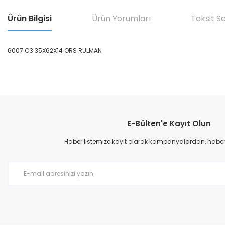
Ürün Bilgisi
Ürün Yorumları
Taksit S
6007 C3 35X62X14 ORS RULMAN
Bu ürünün fiyat bilgisi, resim, ürün açıklamalarında ve diğer konular
Görüş ve önerileriniz için teşekkür ederiz.
E-Bülten'e Kayıt Olun
Ürün resmi kalitesiz, bozuk veya görüntülenemiyor.
Ürün açıklamasında eksik bilgiler bulunuyor.
Haber listemize kayıt olarak kampanyalardan, haberda
Ürün bilgilerinde hatalar bulunuyor.
Ürün fiyatı diğer sitelerden daha pahalı.
Bu ürüne benzer farklı alternatifler olmalı.