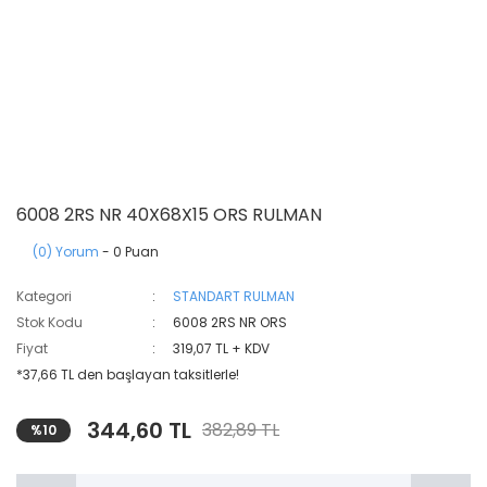
6008 2RS NR 40X68X15 ORS RULMAN
(0) Yorum
- 0 Puan
Kategori
STANDART RULMAN
Stok Kodu
6008 2RS NR ORS
Fiyat
319,07 TL + KDV
*37,66 TL den başlayan taksitlerle!
344,60 TL
382,89 TL
%10