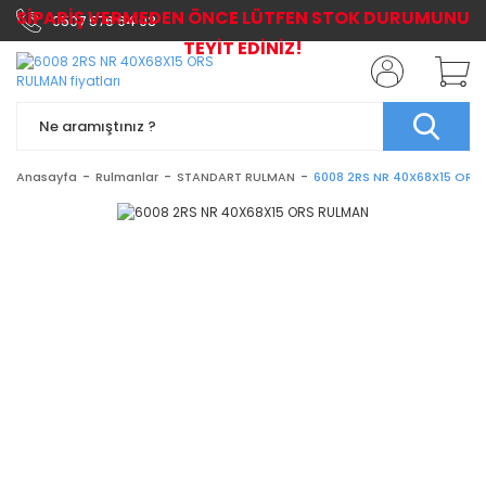
SİPARİŞ VERMEDEN ÖNCE LÜTFEN STOK DURUMUNU
0507 576 64 03
TEYİT EDİNİZ!
Anasayfa
Rulmanlar
STANDART RULMAN
6008 2RS NR 40X68X15 ORS