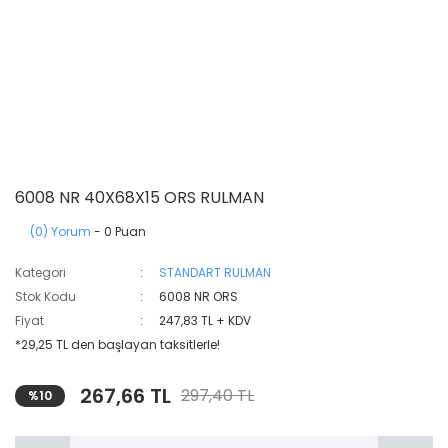
6008 NR 40X68X15 ORS RULMAN
(0) Yorum
- 0 Puan
Kategori
STANDART RULMAN
Stok Kodu
6008 NR ORS
Fiyat
247,83 TL + KDV
*29,25 TL den başlayan taksitlerle!
267,66 TL
297,40 TL
%10