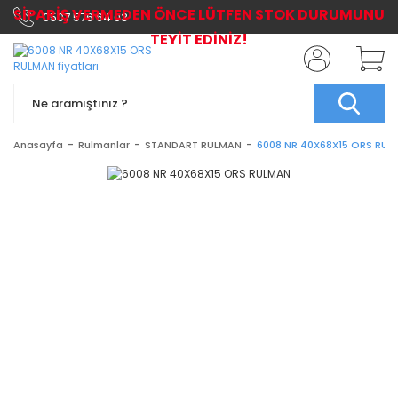
SİPARİŞ VERMEDEN ÖNCE LÜTFEN STOK DURUMUNU
0507 576 64 03
TEYİT EDİNİZ!
Anasayfa
Rulmanlar
STANDART RULMAN
6008 NR 40X68X15 ORS RU