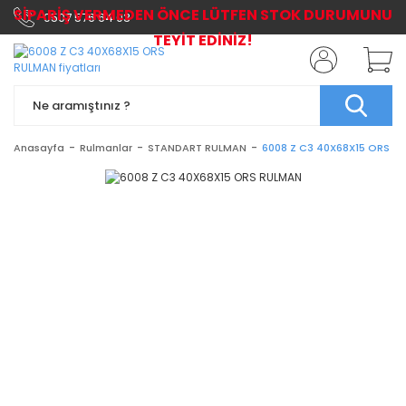
SİPARİŞ VERMEDEN ÖNCE LÜTFEN STOK DURUMUNU
0507 576 64 03
TEYİT EDİNİZ!
Anasayfa
Rulmanlar
STANDART RULMAN
6008 Z C3 40X68X15 ORS R