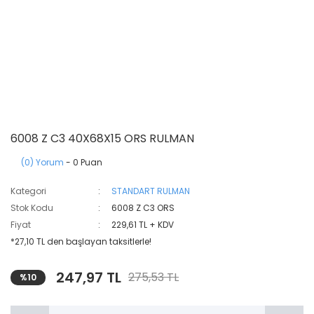
6008 Z C3 40X68X15 ORS RULMAN
(0) Yorum
- 0 Puan
Kategori
STANDART RULMAN
Stok Kodu
6008 Z C3 ORS
Fiyat
229,61 TL + KDV
*27,10 TL den başlayan taksitlerle!
247,97 TL
275,53 TL
%10