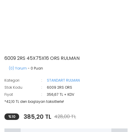
6009 2RS 45X75X16 ORS RULMAN
(0) Yorum
- 0 Puan
Kategori
STANDART RULMAN
Stok Kodu
6009 2RS ORS
Fiyat
356,67 TL + KDV
*42,10 TL den başlayan taksitlerle!
385,20 TL
428,00 TL
%10