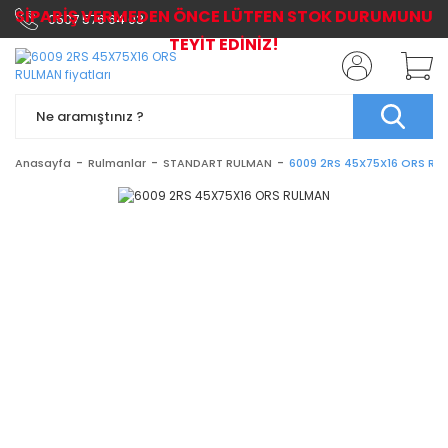
SİPARİŞ VERMEDEN ÖNCE LÜTFEN STOK DURUMUNU
0507 576 64 03
TEYİT EDİNİZ!
Anasayfa
Rulmanlar
STANDART RULMAN
6009 2RS 45X75X16 ORS RU