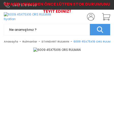
SİPARİŞ VERMEDEN ÖNCE LÜTFEN STOK DURUMUNU
0507 576 64 03
TEYİT EDİNİZ!
Anasayfa
Rulmanlar
STANDART RULMAN
6009 45X75X16 ORS RULMA