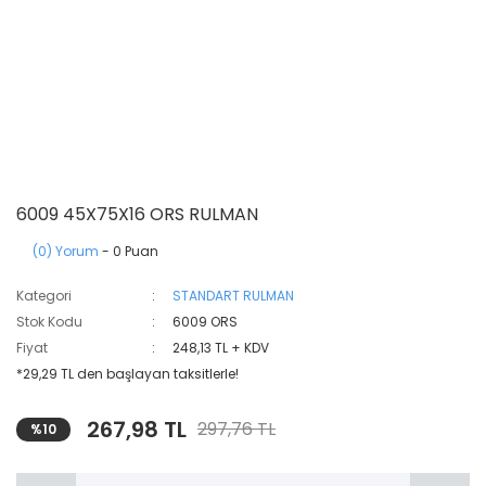
6009 45X75X16 ORS RULMAN
(0) Yorum
- 0 Puan
Kategori
STANDART RULMAN
Stok Kodu
6009 ORS
Fiyat
248,13 TL + KDV
*29,29 TL den başlayan taksitlerle!
267,98 TL
297,76 TL
%10