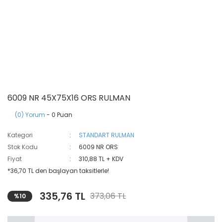
6009 NR 45X75X16 ORS RULMAN
(0) Yorum
- 0 Puan
Kategori
STANDART RULMAN
Stok Kodu
6009 NR ORS
Fiyat
310,88 TL + KDV
*36,70 TL den başlayan taksitlerle!
335,76 TL
373,06 TL
%10