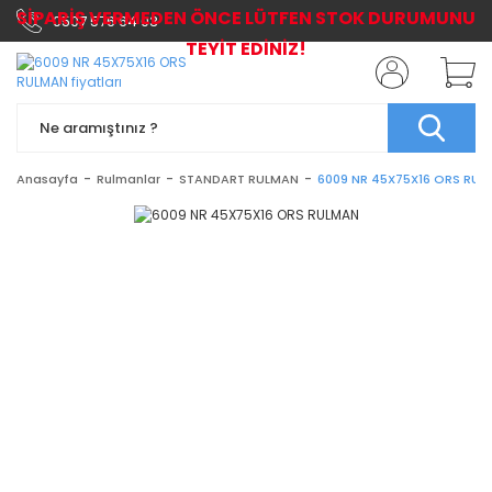
SİPARİŞ VERMEDEN ÖNCE LÜTFEN STOK DURUMUNU
0507 576 64 03
TEYİT EDİNİZ!
Anasayfa
Rulmanlar
STANDART RULMAN
6009 NR 45X75X16 ORS RU