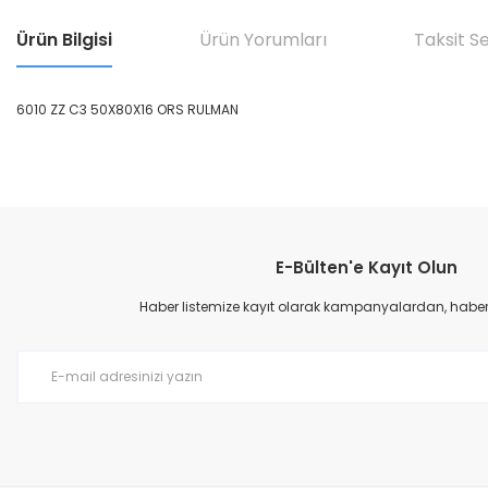
Ürün Bilgisi
Ürün Yorumları
Taksit S
6010 ZZ C3 50X80X16 ORS RULMAN
Bu ürünün fiyat bilgisi, resim, ürün açıklamalarında ve diğer konular
Görüş ve önerileriniz için teşekkür ederiz.
E-Bülten'e Kayıt Olun
Ürün resmi kalitesiz, bozuk veya görüntülenemiyor.
Ürün açıklamasında eksik bilgiler bulunuyor.
Haber listemize kayıt olarak kampanyalardan, haberda
Ürün bilgilerinde hatalar bulunuyor.
Ürün fiyatı diğer sitelerden daha pahalı.
Bu ürüne benzer farklı alternatifler olmalı.