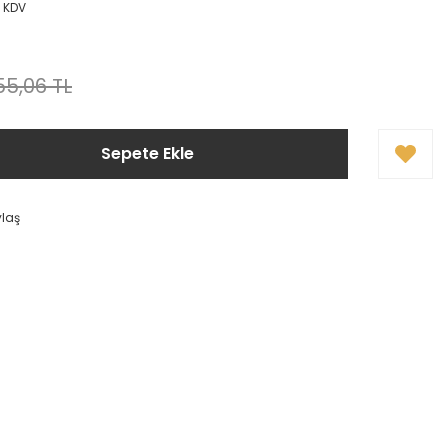
+ KDV
55,06 TL
Sepete Ekle
ylaş