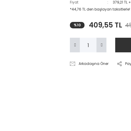
Fiyat
379,21 TL 
*44,76 TL den başlayan taksitlerle!
409,55 TL
4
%10
Arkadaşına Öner
Pa