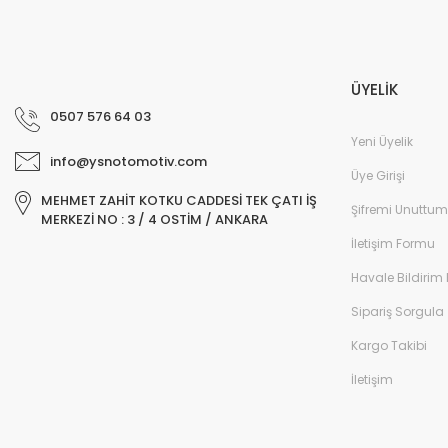
ÜYELİK
0507 576 64 03
Yeni Üyelik
info@ysnotomotiv.com
Üye Girişi
MEHMET ZAHİT KOTKU CADDESİ TEK ÇATI İŞ
Şifremi Unuttum
MERKEZİ NO : 3 / 4 OSTİM / ANKARA
İletişim Formu
Havale Bildirim
Sipariş Sorgula
Kargo Takibi
İletişim