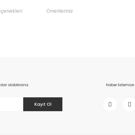
eçenekleri
Önerileriniz
da yetersiz gördüğünüz noktaları öneri formunu kullanarak tarafımıza il
Bu ürüne ilk yorumu siz yapın!
Yorum Yaz
r olabilirsiniz.
Haber listemize
Kayıt Ol