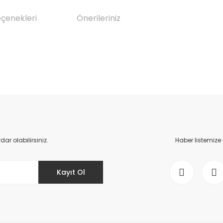
eçenekleri
Önerileriniz
da yetersiz gördüğünüz noktaları öneri formunu kullanarak tarafımıza il
Bu ürüne ilk yorumu siz yapın!
Yorum Yaz
r olabilirsiniz.
Haber listemize
Kayıt Ol