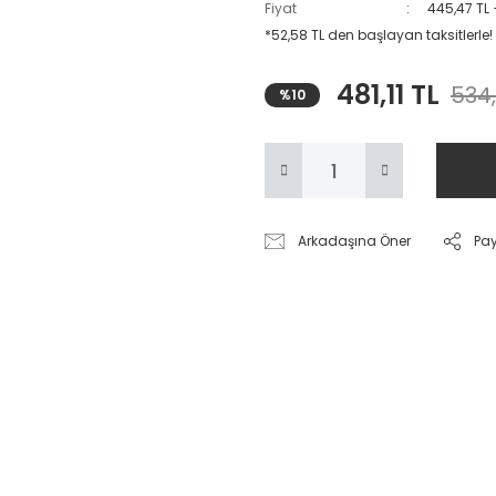
Fiyat
445,47 TL
*52,58 TL den başlayan taksitlerle!
481,11 TL
534,
%10
Arkadaşına Öner
Pa