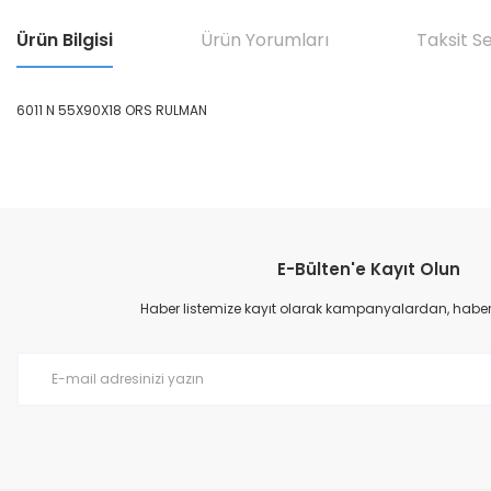
Ürün Bilgisi
Ürün Yorumları
Taksit S
6011 N 55X90X18 ORS RULMAN
Bu ürünün fiyat bilgisi, resim, ürün açıklamalarında ve diğer konular
Görüş ve önerileriniz için teşekkür ederiz.
E-Bülten'e Kayıt Olun
Ürün resmi kalitesiz, bozuk veya görüntülenemiyor.
Ürün açıklamasında eksik bilgiler bulunuyor.
Haber listemize kayıt olarak kampanyalardan, haberda
Ürün bilgilerinde hatalar bulunuyor.
Ürün fiyatı diğer sitelerden daha pahalı.
Bu ürüne benzer farklı alternatifler olmalı.