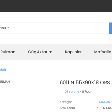
r Rulman
Güç Aktarım
Kaplinler
Mafsalla
LMAN
6011 N 55X90X18 ORS
(0) Yorum
- 0 Puan
Kategori
STANDART
Stok Kodu
6011 N OR