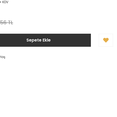
 + KDV
56 TL
Sepete Ekle
ylaş