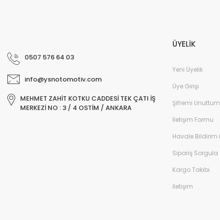
ÜYELİK
0507 576 64 03
Yeni Üyelik
info@ysnotomotiv.com
Üye Girişi
MEHMET ZAHİT KOTKU CADDESİ TEK ÇATI İŞ
Şifremi Unuttum
MERKEZİ NO : 3 / 4 OSTİM / ANKARA
İletişim Formu
Havale Bildirim
Sipariş Sorgula
Kargo Takibi
İletişim