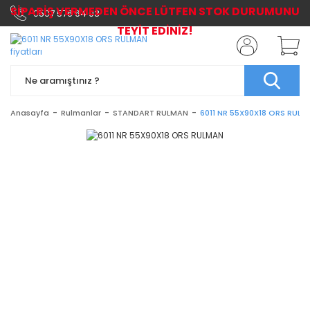
SİPARİŞ VERMEDEN ÖNCE LÜTFEN STOK DURUMUNU
0507 576 64 03
TEYİT EDİNİZ!
Anasayfa
Rulmanlar
STANDART RULMAN
6011 NR 55X90X18 ORS RUL