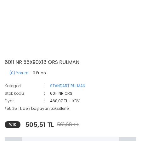
6011 NR 55X90X18 ORS RULMAN
(0) Yorum
- 0 Puan
Kategori
STANDART RULMAN
Stok Kodu
6011 NR ORS
Fiyat
468,07 TL + KDV
*55,25 TL den başlayan taksitlerle!
505,51 TL
561,68 TL
%10